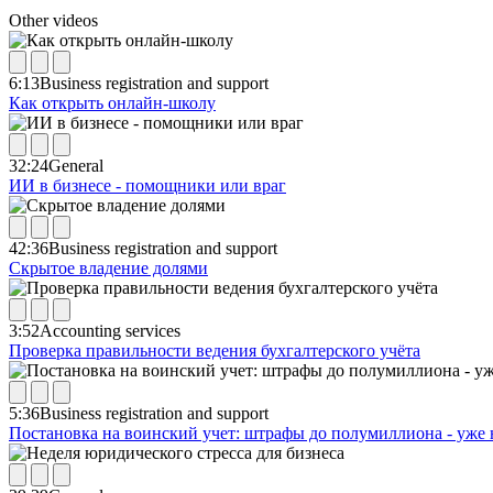
Other videos
6:13
Business registration and support
Как открыть онлайн-школу
32:24
General
ИИ в бизнесе - помощники или враг
42:36
Business registration and support
Скрытое владение долями
3:52
Accounting services
Проверка правильности ведения бухгалтерского учёта
5:36
Business registration and support
Постановка на воинский учет: штрафы до полумиллиона - уже 