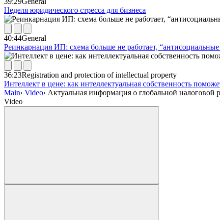
39:29
General
Неделя юридического стресса для бизнеса
40:44
General
Реинкарнация ИП: схема больше не работает, “антисоциальные 
36:23
Registration and protection of intellectual property
Интеллект в цене: как интеллектуальная собственность помож
Main
›
Video
›
Актуальная информация о глобальной налоговой 
Video