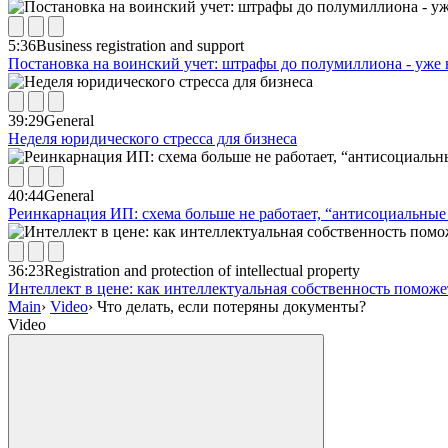
5:36
Business registration and support
Постановка на воинский учет: штрафы до полумиллиона - уже 
39:29
General
Неделя юридического стресса для бизнеса
40:44
General
Реинкарнация ИП: схема больше не работает, “антисоциальные 
36:23
Registration and protection of intellectual property
Интеллект в цене: как интеллектуальная собственность помож
Main
›
Video
›
Что делать, если потеряны документы?
Video