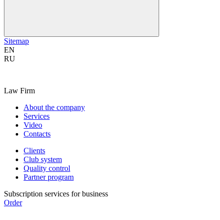
Sitemap
EN
RU
Law Firm
About the company
Services
Video
Contacts
Clients
Club system
Quality control
Partner program
Subscription services for business
Order