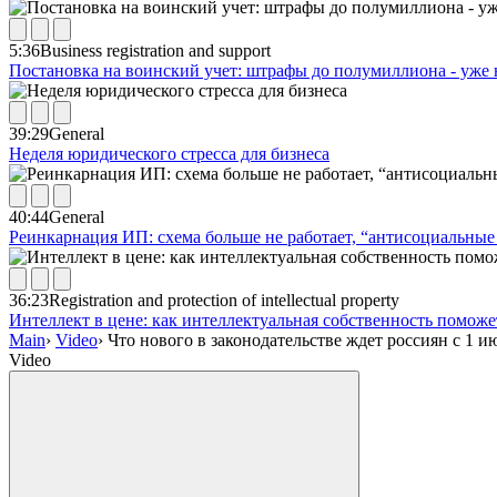
5:36
Business registration and support
Постановка на воинский учет: штрафы до полумиллиона - уже 
39:29
General
Неделя юридического стресса для бизнеса
40:44
General
Реинкарнация ИП: схема больше не работает, “антисоциальные 
36:23
Registration and protection of intellectual property
Интеллект в цене: как интеллектуальная собственность помож
Main
›
Video
›
Что нового в законодательстве ждет россиян с 1 и
Video