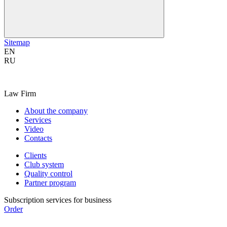
Sitemap
EN
RU
Law Firm
About the company
Services
Video
Contacts
Clients
Club system
Quality control
Partner program
Subscription services for business
Order