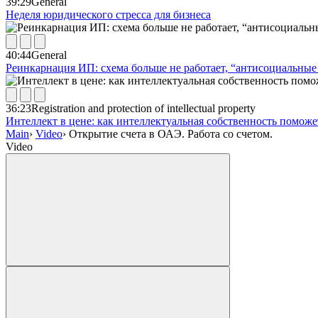
39:29
General
Неделя юридического стресса для бизнеса
40:44
General
Реинкарнация ИП: схема больше не работает, “антисоциальные 
36:23
Registration and protection of intellectual property
Интеллект в цене: как интеллектуальная собственность помож
Main
›
Video
›
Открытие счета в ОАЭ. Работа со счетом.
Video