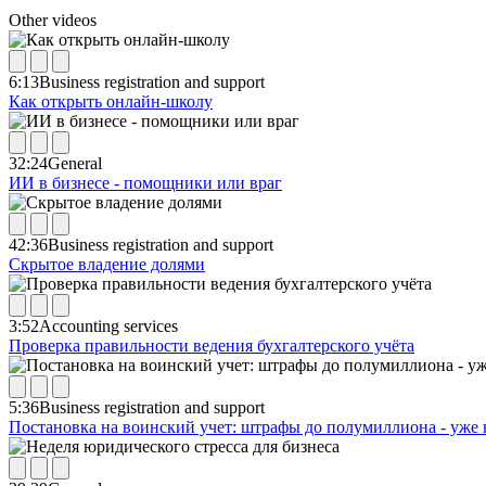
Other videos
6:13
Business registration and support
Как открыть онлайн-школу
32:24
General
ИИ в бизнесе - помощники или враг
42:36
Business registration and support
Скрытое владение долями
3:52
Accounting services
Проверка правильности ведения бухгалтерского учёта
5:36
Business registration and support
Постановка на воинский учет: штрафы до полумиллиона - уже 