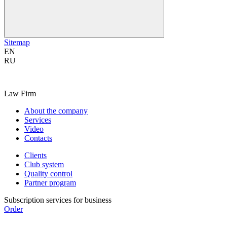
Sitemap
EN
RU
Law Firm
About the company
Services
Video
Contacts
Clients
Club system
Quality control
Partner program
Subscription services for business
Order