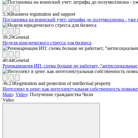
5:36
Business registration and support
Постановка на воинский учет: штрафы до полумиллиона - уже 
39:29
General
Неделя юридического стресса для бизнеса
40:44
General
Реинкарнация ИП: схема больше не работает, “антисоциальные 
36:23
Registration and protection of intellectual property
Интеллект в цене: как интеллектуальная собственность помож
Main
›
Video
›
Получение гражданства Чили
Video