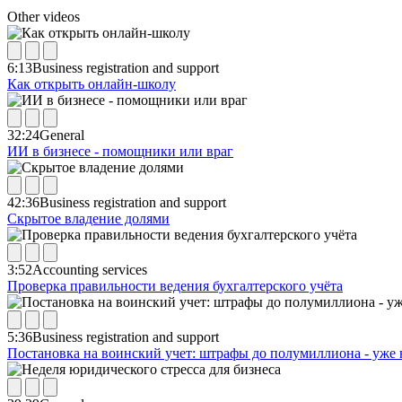
Other videos
6:13
Business registration and support
Как открыть онлайн-школу
32:24
General
ИИ в бизнесе - помощники или враг
42:36
Business registration and support
Скрытое владение долями
3:52
Accounting services
Проверка правильности ведения бухгалтерского учёта
5:36
Business registration and support
Постановка на воинский учет: штрафы до полумиллиона - уже 