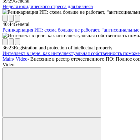
39:29
General
Неделя юридического стресса для бизнеса
40:44
General
Реинкарнация ИП: схема больше не работает, “антисоциальные 
36:23
Registration and protection of intellectual property
Интеллект в цене: как интеллектуальная собственность помож
Main
›
Video
›
Внесение в реестр отечественного ПО: Полное с
Video