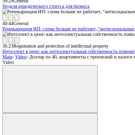
39:29
General
Неделя юридического стресса для бизнеса
40:44
General
Реинкарнация ИП: схема больше не работает, “антисоциальные 
36:23
Registration and protection of intellectual property
Интеллект в цене: как интеллектуальная собственность помож
Main
›
Video
›
Доллар по 40, апартаменты с пропиской и налоги н
Video