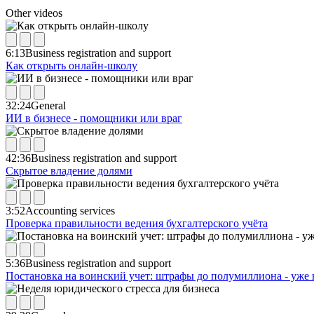
Other videos
6:13
Business registration and support
Как открыть онлайн-школу
32:24
General
ИИ в бизнесе - помощники или враг
42:36
Business registration and support
Скрытое владение долями
3:52
Accounting services
Проверка правильности ведения бухгалтерского учёта
5:36
Business registration and support
Постановка на воинский учет: штрафы до полумиллиона - уже 