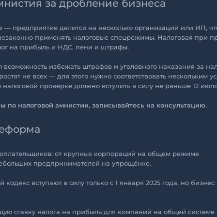
амнистия за дробление бизнеса
е — предприятие делится на несколько организаций или ИП, чт
 незаконно применять налоговые спецрежимы. Налоговая при п
ог на прибыль и НДС, пени и штрафы.
л возможность избежать штрафов и уголовного наказания за на
остят не всех — для этого нужно соответствовать нескольким у
налоговой проверке должно вступить в силу не раньше 12 июля
сы по налоговой амнистии, записывайтесь на консультацию.
реформа
огоплательщиков: от крупных корпораций на общем режиме
ебольших предпринимателей на упрощёнке.
кодекс вступают в силу только с 1 января 2025 года, но бизнес 
ую ставку налога на прибыль для компаний на общей системе