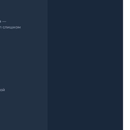
я
—
ал слишком
вой