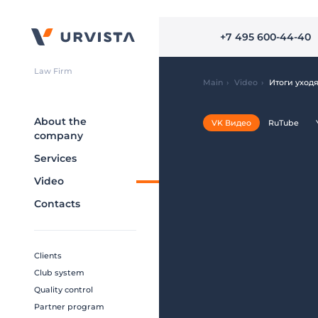
+7 495 600-44-40
Law Firm
Main
›
Video
›
Итоги уходя
About the
VK Видео
RuTube
company
Services
Video
Contacts
Clients
Club system
Quality control
Partner program