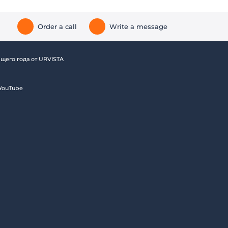
Order a call
Write a message
щего года от URVISTA
YouTube