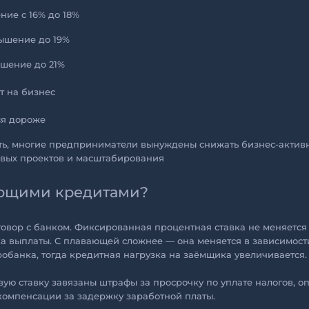
ние с 16% до 18%
вышение до 19%
ышение до 21%
т на бизнес
ся дороже
ть, многие предприниматели вынуждены снижать бизнес-активн
новых проектов и масштабирования
ующими кредитами?
оговор с банком. Фиксированная процентная ставка не меняется
а выплаты. С плавающей сложнее — она меняется в зависимост
обанка, тогда кредитная нагрузка на заёмщика увеличивается.
вую ставку завязаны штрафы за просрочку по уплате налогов, о
компенсации за задержку заработной платы.