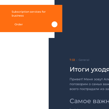
Subscription services for
business
Order
7:33
General
Итоги уход
Привет! Меня зовут Але
поговорим о самых важ
всего пострадали из-з
Самое важн