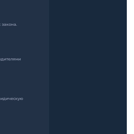
 закона.
едителями
юридическую