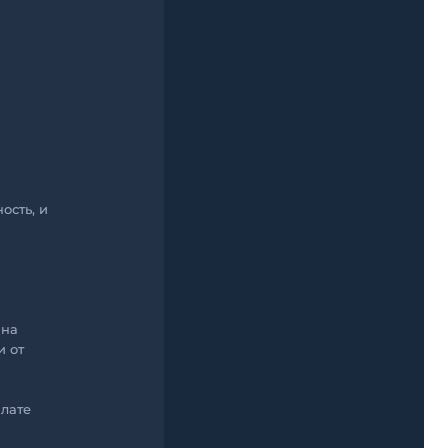
ость, и
 на
и от
плате