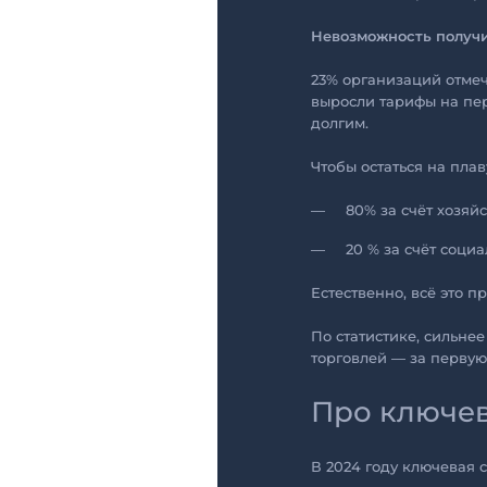
Невозможность получи
23% организаций отме
выросли тарифы на пер
долгим.
Чтобы остаться на пла
80% за счёт хозяй
20 % за счёт соци
Естественно, всё это п
По статистике, сильне
торговлей — за первую
Про ключев
В 2024 году ключевая 