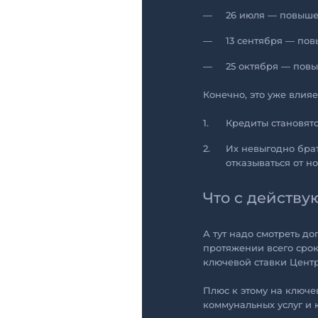
26 июля — повыше
13 сентября — по
25 октября — пов
Конечно, это уже влияе
Кредиты становят
Их невыгодно бра
отказываться от 
Что с действ
А тут надо смотреть д
протяжении всего срок
ключевой ставки Центр
Плюс к этому на ключе
коммунальных услуг и 