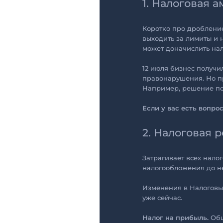
1. Налоговая 
Коротко про дроблени
выходить за лимиты и
может доначислить нал
12 июля бизнес получи
правонарушения. Но пр
Например, решение по 
Если у вас есть вопро
2. Налоговая 
Затрагивает всех нал
налогообложения до н
Изменения в Налоговый 
уже сейчас.
Налог на прибыль.
Общ