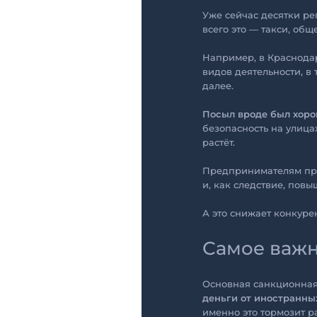
Уже сейчас десятки ре
всего это — такси, общ
Например, в Краснодар
видов деятельности, в
далее.
Посыл вроде был хоро
безопасность на улица
растёт.
Предпринимателям при
и, как следствие, повы
А это снижает конкуре
Самое важн
Основная санкционная
деньги от иностранны
именно это тормозит р