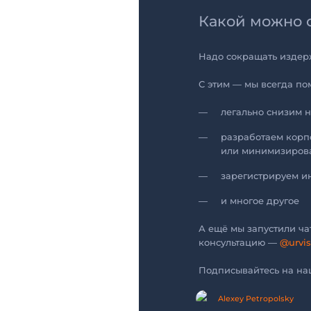
Какой можно 
Надо сокращать издерж
С этим — мы всегда по
легально снизим н
разработаем корп
или минимизирова
зарегистрируем и
и многое другое
А ещё мы запустили ча
консультацию —
@urvis
Подписывайтесь на наш
Alexey Petropolsky