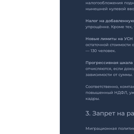
налогообложения подни
нынешней нулевой вво
Налог на добавленную
упрощёнке. Кроме тех, 
Новые лимиты на УСН 
остаточной стоимости 
— 130 человек.
Прогрессивная шкала
отчисляются, если доход
зависимости от суммы.
Соответственно, компа
повышенный НДФЛ, уже 
кадры.
3. Запрет на 
Миграционная политика